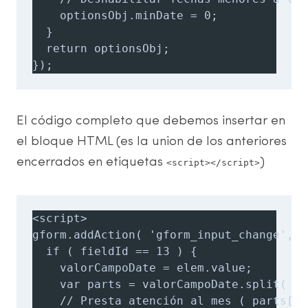
    optionsObj.minDate = 0;

  }

  return optionsObj;

});
El código completo que debemos insertar en
el bloque HTML (es la union de los anteriores
encerrados en etiquetas
)
<script></script>
<script>

gform.addAction( 'gform_input_change', f
  if ( fieldId == 13 ) {

    valorCampoDate = elem.value;

    var parts = valorCampoDate.split( '/'
    // Presta atención al mes ( parts[1]