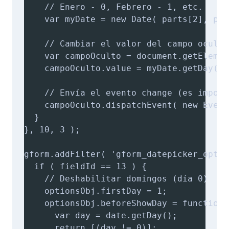
    // Enero - 0, Febrero - 1, etc.

    var myDate = new Date( parts[2], par
    // Cambiar el valor del campo oculto.
    var campoOculto = document.getElemen
    campoOculto.value = myDate.getDay();

    // Envía el evento change (es import
    campoOculto.dispatchEvent( new Event
  }

}, 10, 3 );

gform.addFilter( 'gform_datepicker_optio
  if ( fieldId == 13 ) {

    // Deshabilitar domingos (día 0)

    optionsObj.firstDay = 1;

    optionsObj.beforeShowDay = function(d
      var day = date.getDay();

      return [(day != 0)];
