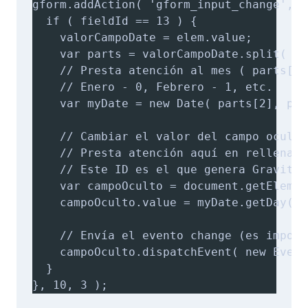
gform.addAction( 'gform_input_change', f
  if ( fieldId == 13 ) {

    valorCampoDate = elem.value;

    var parts = valorCampoDate.split( '/'
    // Presta atención al mes ( parts[1]
    // Enero - 0, Febrero - 1, etc.

    var myDate = new Date( parts[2], par
    // Cambiar el valor del campo oculto

    // Presta atención aquí en rellenar 
    // Este ID es el que genera Gravity 
    var campoOculto = document.getElemen
    campoOculto.value = myDate.getDay();

    // Envía el evento change (es import
    campoOculto.dispatchEvent( new Event
  }

}, 10, 3 );