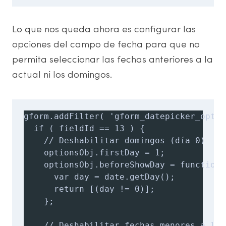
Lo que nos queda ahora es configurar las
opciones del campo de fecha para que no
permita seleccionar las fechas anteriores a la
actual ni los domingos.
gform.addFilter( 'gform_datepicker_optio
  if ( fieldId == 13 ) {

    // Deshabilitar domingos (día 0)

    optionsObj.firstDay = 1;

    optionsObj.beforeShowDay = function(d
      var day = date.getDay();

      return [(day != 0)];

    };

    // Deshabilitar fechas menores a la a